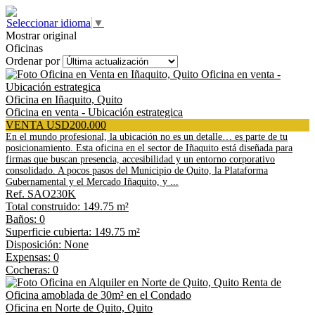
Seleccionar idioma
▼
Mostrar original
Oficinas
Ordenar por
Oficina en Iñaquito, Quito
Oficina en venta - Ubicación estrategica
VENTA USD200.000
En el mundo profesional, la ubicación no es un detalle… es parte de tu
posicionamiento. Esta oficina en el sector de Iñaquito está diseñada para
firmas que buscan presencia, accesibilidad y un entorno corporativo
consolidado. A pocos pasos del Municipio de Quito, la Plataforma
Gubernamental y el Mercado Iñaquito, y ...
Ref. SAO230K
Total construido: 149.75 m²
Baños: 0
Superficie cubierta: 149.75 m²
Disposición: None
Expensas: 0
Cocheras: 0
Oficina en Norte de Quito, Quito