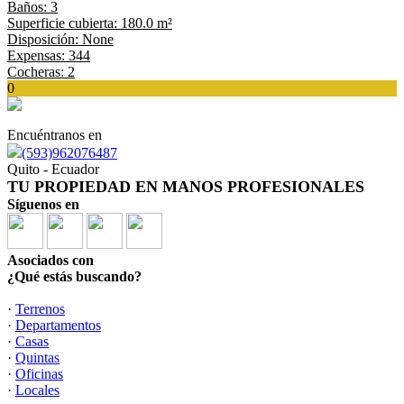
Baños: 3
Superficie cubierta: 180.0 m²
Disposición: None
Expensas: 344
Cocheras: 2
0
Encuéntranos en
(593)962076487
Quito - Ecuador
TU PROPIEDAD EN MANOS PROFESIONALES
Síguenos en
Asociados con
¿Qué estás buscando?
·
Terrenos
·
Departamentos
·
Casas
·
Quintas
·
Oficinas
·
Locales