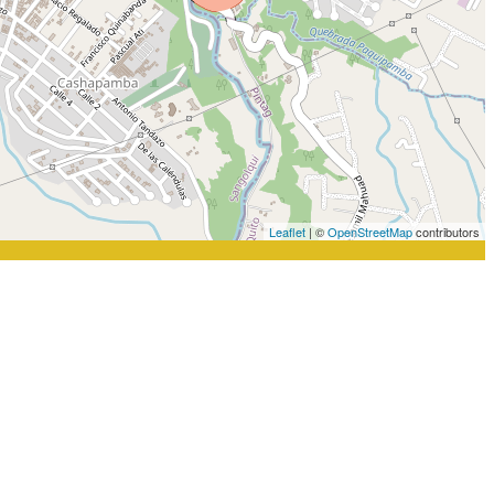
Leaflet
| ©
OpenStreetMap
contributors