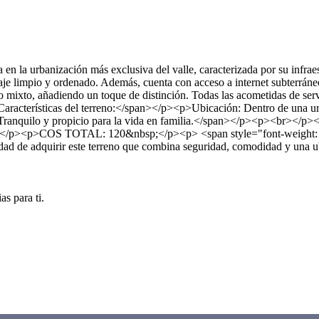
 la urbanización más exclusiva del valle, caracterizada por su infraest
aje limpio y ordenado. Además, cuenta con acceso a internet subterráne
ixto, añadiendo un toque de distinción. Todas las acometidas de servi
racterísticas del terreno:</span></p><p>Ubicación: Dentro de una ur
: Tranquilo y propicio para la vida en familia.</span></p><p><br><
></p><p>COS TOTAL: 120&nbsp;</p><p> <span style="font-weight: 
de adquirir este terreno que combina seguridad, comodidad y una ub
s para ti.