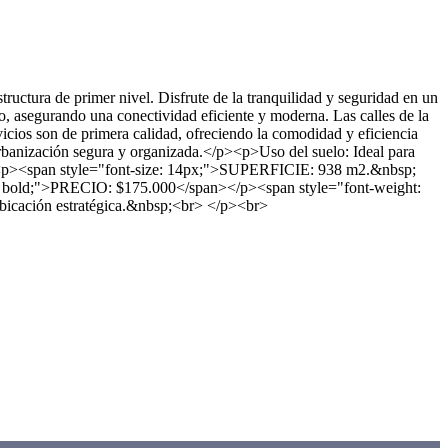
ructura de primer nivel. Disfrute de la tranquilidad y seguridad en un
o, asegurando una conectividad eficiente y moderna. Las calles de la
cios son de primera calidad, ofreciendo la comodidad y eficiencia
banización segura y organizada.</p><p>Uso del suelo: Ideal para
/p><p><span style="font-size: 14px;">SUPERFICIE: 938 m2.&nbsp;
bold;">PRECIO: $175.000</span></p><span style="font-weight:
icación estratégica.&nbsp;<br> </p><br>