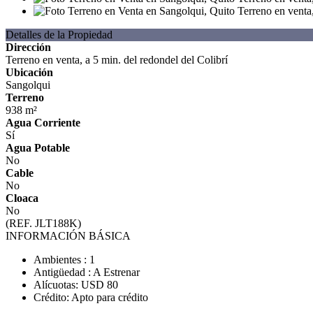
Detalles de la Propiedad
Dirección
Terreno en venta, a 5 min. del redondel del Colibrí
Ubicación
Sangolqui
Terreno
938 m²
Agua Corriente
Sí
Agua Potable
No
Cable
No
Cloaca
No
(REF. JLT188K)
INFORMACIÓN BÁSICA
Ambientes : 1
Antigüedad : A Estrenar
Alícuotas: USD 80
Crédito: Apto para crédito