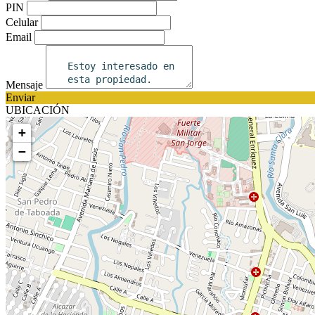
PIN
Celular
Email
Mensaje
Enviar
UBICACIÓN
+
−