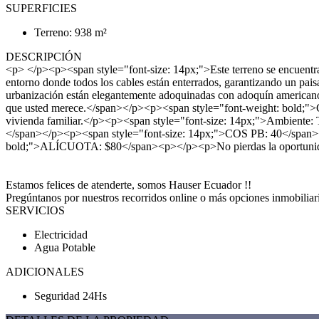
SUPERFICIES
Terreno: 938 m²
DESCRIPCIÓN
<p> </p><p><span style="font-size: 14px;">Este terreno se encuentra en
entorno donde todos los cables están enterrados, garantizando un pais
urbanización están elegantemente adoquinadas con adoquín americano m
que usted merece.</span></p><p><span style="font-weight: bold;">Ca
vivienda familiar.</p><p><span style="font-size: 14px;">Ambiente
</span></p><p><span style="font-size: 14px;">COS PB: 40</span
bold;">ALÍCUOTA: $80</span><p></p><p>No pierdas la oportunidad 
Estamos felices de atenderte, somos Hauser Ecuador !!
Pregúntanos por nuestros recorridos online o más opciones inmobiliaria
SERVICIOS
Electricidad
Agua Potable
ADICIONALES
Seguridad 24Hs